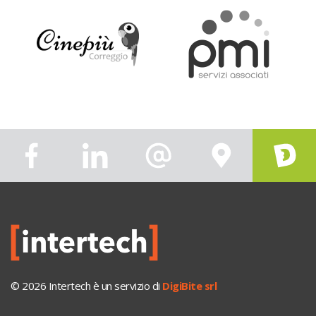
© 2026 Intertech è un servizio di
DigiBite srl