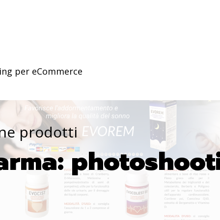
ting per eCommerce
one prodotti
arma: photoshoot