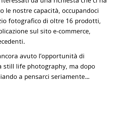
teressati da una richiesta che ci ha
o le nostre capacità, occupandoci
zio fotografico di oltre 16 prodotti,
blicazione sul sito e-commerce,
ecedenti.
ncora avuto l’opportunità di
 still life photography, ma dopo
ziando a pensarci seriamente…