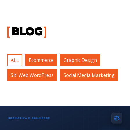
BLOG
ALL
Ecommerce
Graphic Design
Siti Web WordPress
Social Media Marketing