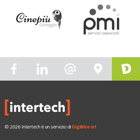
© 2026 Intertech è un servizio di
DigiBite srl